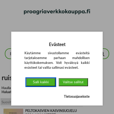
Siirry pääsisältöön
Evästeet
Käytämme sivustollamme evästeitä
tarjotaksemme parhaan mahdollisen
käyttökokemuksen. Voit hyväksyä kaikki
evästeet tai valita sallimasi evästeet.
ruisku | ProAgrian verkkokauppa
Salli kaikki
Valitse sallitut
Haullasi löytyi yhteensä 3 tuotetta
Haluatko tarkentaa hakukriteerejä?
Tietosuojaseloste
PELTOKASVIEN KASVINSUOJELU