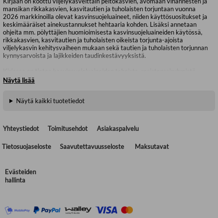
Kirjaan on koottu viljelykasveittain peltokasvien, avomaan vihannesten ja
mansikan rikkakasvien, kasvitautien ja tuholaisten torjuntaan vuonna
2026 markkinoilla olevat kasvinsuojeluaineet, niiden käyttösuositukset ja
keskimääräiset ainekustannukset hehtaaria kohden. Lisäksi annetaan
ohjeita mm. pölyttäjien huomioimisesta kasvinsuojeluaineiden käytössä,
rikkakasvien, kasvitautien ja tuholaisten oikeista torjunta-ajoista
viljelykasvin kehitysvaiheen mukaan sekä tautien ja tuholaisten torjunnan
kynnysarvoista ja lajikkeiden taudinkestävyyksistä.
Kirjassa on tietoa kasvinsuojeluaineiden tehoista, resistenssiryhmistä,
valmisteiden vaikutustavoista ja suojautumisesta kasvinsuojeluaineita
Näytä lisää
käytettäessä. Kirjassa on myös esitetty luomutuotantoon soveltuvat
kasvinsuojeluaineet. Mukana on kooste valmisteiden
Näytä kaikki tuotetiedot
ympäristörajoituksista, viljan ja perunan tankkiseoksista,
ruiskutustekniikasta ja ruiskun kunnossapidosta. Kirja auttaa
kohdentamaan kasvinsuojeluaineet oikein ja vain tarpeen mukaan sekä
vähentämään kasvinsuojeluaineiden kokonaiskäyttöä viljelyssä.
Yhteystiedot
Toimitusehdot
Asiakaspalvelu
Kirjan lopussa on irrotettava taulukko viljan ruiskutusten tankkiseoksista.
Tietosuojaseloste
Saavutettavuusseloste
Maksutavat
HUOM. Sivulla 32 taulukosta puuttuu yksi rivi. Korjattu sivu on
tulostettavissa pdf-tiedostona Lisätietoja tuotteesta -kohdasta.
Evästeiden
hallinta