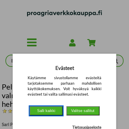
Siirry pääsisältöön
Evästeet
Käytämme sivustollamme evästeitä
tarjotaksemme parhaan mahdollisen
Peltokasvien kasvinsuojelu 2026 :
käyttökokemuksen. Voit hyväksyä kaikki
valmisteet - käyttösuositukset -
evästeet tai valita sallimasi evästeet.
hehtaarikustannukset
(Arvostelut: 1)
Salli kaikki
Valitse sallitut
Sari Peltonen (toim.)
Tietosuojaseloste