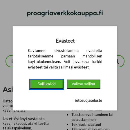
Siirry pääsisältöön
Evästeet
Käytämme sivustollamme evästeitä
tarjotaksemme parhaan mahdollisen
käyttökokemuksen. Voit hyväksyä kaikki
evästeet tai valita sallimasi evästeet.
Salli kaikki
Valitse sallitut
Usein kysytyt
Asiakaspalvelu
kysymykset
Tietosuojaseloste
Katso ensin löytyykö kysymykseesi
vastaus alla olevista usein kysytyistä
Tilauksen toimitus
kysymyksistä.
Tuotteen vaihtaminen tai
Jos et löytänyt vastausta
palauttaminen
kysymykseesi, ota yhteyttä
Tekniset haasteet
asiakaspalveluun.
Tilauksen maksaminen