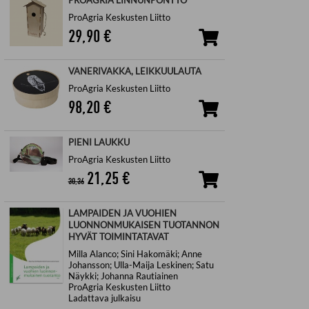
PROAGRIA LINNUNPÖNTTÖ
ProAgria Keskusten Liitto
29,90
€
VANERIVAKKA, LEIKKUULAUTA
ProAgria Keskusten Liitto
98,20
€
PIENI LAUKKU
ProAgria Keskusten Liitto
21,25
€
30,36
LAMPAIDEN JA VUOHIEN
LUONNONMUKAISEN TUOTANNON
HYVÄT TOIMINTATAVAT
Milla Alanco; Sini Hakomäki; Anne
Johansson; Ulla-Maija Leskinen; Satu
Näykki; Johanna Rautiainen
ProAgria Keskusten Liitto
Ladattava julkaisu