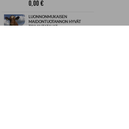
0,00
€
LUONNONMUKAISEN
MAIDONTUOTANNON HYVÄT
TOIMINTATAVAT
Anne Johansson; Ulla-Maija Leskinen;
Marja Suutarla; Essi Tarsia; Pirkko
Tuominen; Ulla Turunen
ProAgria Keskusten Liitto
Ladattava julkaisu
0,00
€
LUONNONMUKAISEN
NAUDANLIHATUOTANNON HYVÄT
TOIMINTATAVAT
Anne Johansson; Ulla-Maija Leskinen;
Seija Roimela; Marja Suutarla; Pirkko
Tuominen; Ulla Turunen
ProAgria Keskusten Liitto
Ladattava julkaisu
0,00
€