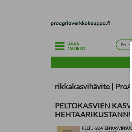
Siirry pääsisältöön
AVAA
VALIKKO
rikkakasvihävite | Pro
PELTOKASVIEN KASVI
HEHTAARIKUSTANN
PELTOKASVIEN KASVINSU