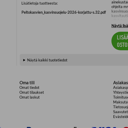
ainekusta
Lisätietoja tuotteesta:
ohjeita m
kasvinsuo
Peltokasvien_kasvinsuojelu-2026-korjattu-s.32.pdf
kasvitauti
viljelyka
tuholaiste
Näytä lis
taudinkes
LISÄ
Kirjassa o
resistenss
OSTO
suojautum
Kirjassa 
soveltuva
Näytä kaikki tuotetiedot
valmisteid
tankkiseok
kunnossap
kasvinsuo
sekä vähe
Oma tili
Asiakas
kokonaiskä
Omat tiedot
Asiakasp
Omat tilaukset
Yhteysti
Kirjan lop
Omat laskut
Toimitus
ruiskutus
Maksuta
Tietosuo
HUOM. Sivu
Korjattu s
Saavutet
Lisätietoj
Evästeide