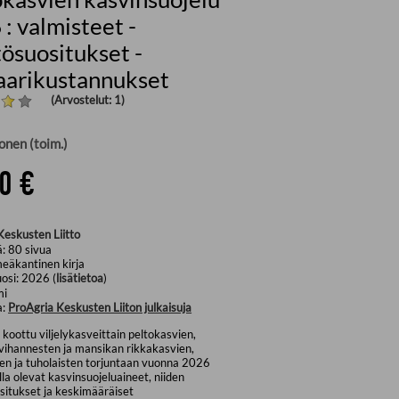
: valmisteet -
ösuositukset -
aarikustannukset
(Arvostelut: 1)
onen (toim.)
0 €
Keskusten Liitto
ä:
80
sivua
eäkantinen kirja
uosi:
2026 (
lisätietoa
)
mi
a:
ProAgria Keskusten Liiton julkaisuja
 koottu viljelykasveittain peltokasvien,
ihannesten ja mansikan rikkakasvien,
ien ja tuholaisten torjuntaan vuonna 2026
la olevat kasvinsuojeluaineet, niiden
situkset ja keskimääräiset