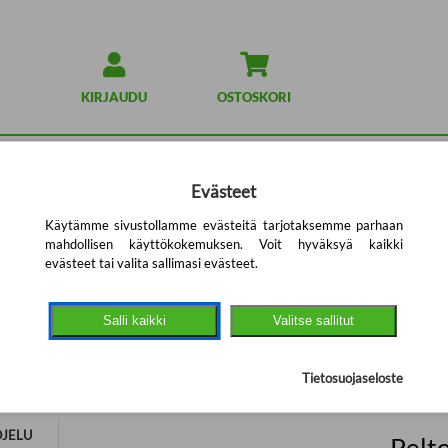
KIRJAUDU
OSTOSKORI
Evästeet
Käytämme sivustollamme evästeitä tarjotaksemme parhaan
mahdollisen käyttökokemuksen. Voit hyväksyä kaikki
evästeet tai valita sallimasi evästeet.
Agrian verkkokauppa
Salli kaikki
Valitse sallitut
NSUOJELU 2026 : VALMISTEET - KÄ
Tietosuojaseloste
UKSET
OJELU
Pelt