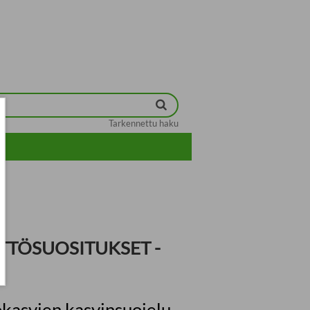
Tarkennettu haku
YTTÖSUOSITUKSET -
okasvien kasvinsuojelu