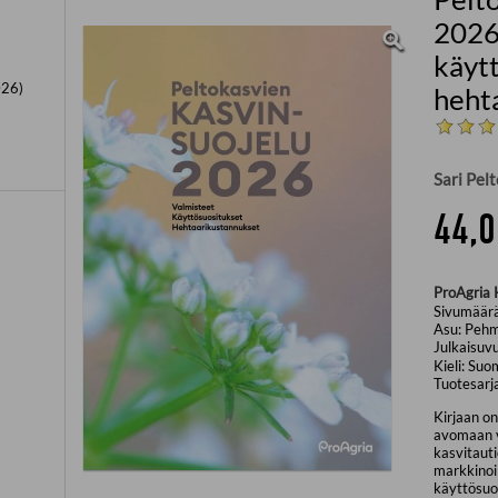
2026 
käytt
026)
heht
Sari Pelt
44,0
ProAgria 
Sivumäär
Asu:
Pehm
Julkaisuv
Kieli:
Suo
Tuotesarj
Kirjaan on
avomaan v
kasvitaut
markkinoil
käyttösuo