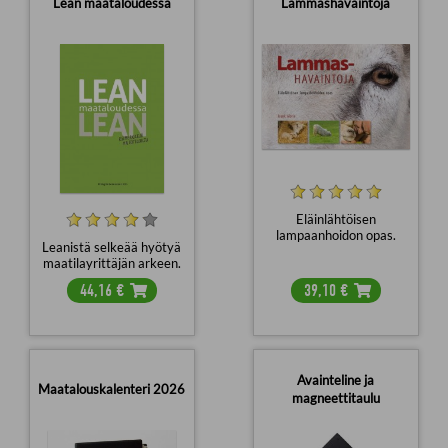
Lean maataloudessa
Lammashavaintoja
Eläinlähtöisen
lampaanhoidon opas.
Leanistä selkeää hyötyä
maatilayrittäjän arkeen.
44,16
€
39,10
€
Avainteline ja
Maatalouskalenteri 2026
magneettitaulu