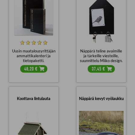
Uusin maatalousyrittäjän
Näppärä teline avaimille
ammattikalenteri ja
ja tärkeille viesteille,
tietopaketti.
suunnittelu Miiko design.
48,20
€
37,45
€
Koottava lintulauta
Näppärä kevyt vyölaukku