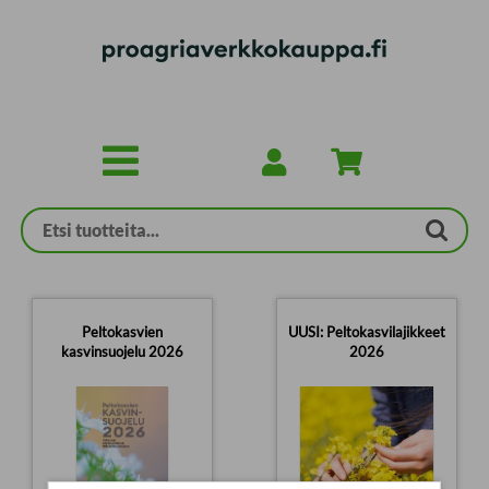
Siirry pääsisältöön
ProAgrian
Peltokasvien
UUSI: Peltokasvilajikkeet
verkkokauppa
kasvinsuojelu 2026
2026
-
Etusivu