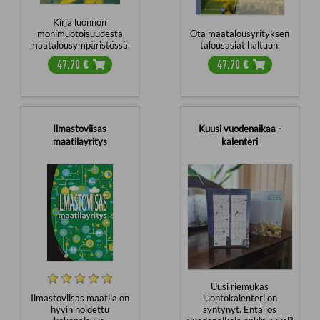
Kirja luonnon
monimuotoisuudesta
Ota maatalousyrityksen
maatalousympäristössä.
talousasiat haltuun.
47,70
€
47,70
€
Ilmastoviisas
Kuusi vuodenaikaa -
maatilayritys
kalenteri
Uusi riemukas
Ilmastoviisas maatila on
luontokalenteri on
hyvin hoidettu
syntynyt. Entä jos