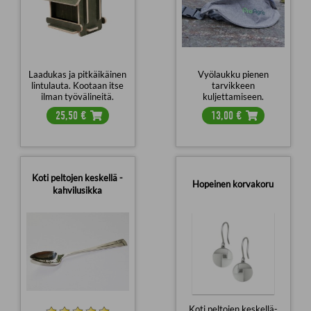
Laadukas ja pitkäikäinen
Vyölaukku pienen
lintulauta. Kootaan itse
tarvikkeen
ilman työvälineitä.
kuljettamiseen.
25,50
€
13,00
€
Koti peltojen keskellä -
Hopeinen korvakoru
kahvilusikka
Koti peltojen keskellä-