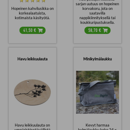
sarjan uutuus on hopeinen
Hopeinen kahvilusikka on
korvakoru, jota on
korkealaatuista,
saatavilla
kotimaista käsityötä.
nappikiinnityksellä tai
koukkuripustuksella.
41,50
€
58,70
€
Havu leikkuulauta
Minikylmälaukku
Havu leikkuulauta on
Kevyt harmaa
ympäristöystävällistä
kylmälaukku koko 24 x