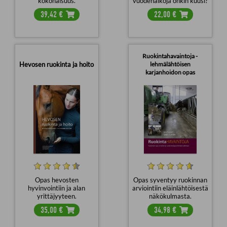
kokonaisuus.
vuodenaikoja onkin kuusi?
39,42
€
22,00
€
Ruokintahavaintoja -
Hevosen ruokinta ja hoito
lehmälähtöisen
karjanhoidon opas
Opas hevosten
Opas syventyy ruokinnan
hyvinvointiin ja alan
arviointiin eläinlähtöisestä
yrittäjyyteen.
näkökulmasta.
35,00
€
34,98
€