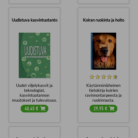
Uudistuva kasvintuotanto
Koiran ruokinta ja hoito
Uudet viljelykasvit ja
Käytännönläheinen
teknologiat,
tietokirja koirien
kasvintuotannon
ravinnontarpeesta ja
muutokset ja tulevaisuus.
ruokinnasta.
40,45
€
29,95
€