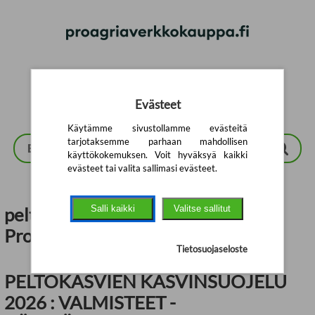
Siirry pääsisältöön
Evästeet
Käytämme sivustollamme evästeitä
tarjotaksemme parhaan mahdollisen
käyttökokemuksen. Voit hyväksyä kaikki
evästeet tai valita sallimasi evästeet.
Salli kaikki
Valitse sallitut
peltokasvien kasvinsuojelu |
ProAgrian verkkokauppa
Tietosuojaseloste
PELTOKASVIEN KASVINSUOJELU
2026 : VALMISTEET -