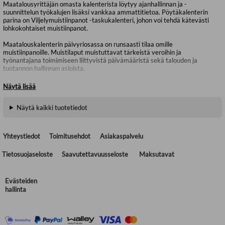
Maatalousyrittäjän omasta kalenterista löytyy ajanhallinnan ja -
suunnittelun työkalujen lisäksi vankkaa ammattitietoa. Pöytäkalenterin
parina on Viljelymuistiinpanot -taskukalenteri, johon voi tehdä kätevästi
lohkokohtaiset muistiinpanot.
Maatalouskalenterin päivyriosassa on runsaasti tilaa omille
muistiinpanoille. Muistilaput muistuttavat tärkeistä veroihin ja
työnantajana toimimiseen liittyvistä päivämääristä sekä talouden ja
tuotannon hallinnan asioista.
Kalenterissa on tiiviinä tietopakettina hyödyllistä ammattitietoa
Näytä lisää
johtamisesta, kasvintuotannosta, energiasta sekä kotieläin- ja
metsätaloudesta. ProAgrian yhteystiedot löytyvät nopeasti Kontaktit-
Näytä kaikki tuotetiedot
osasta.
Pöytäkalenteri: A5 (165 x 220 mm), 246 s., kierresidottu.
Viljelymuistiinpanot: 95 x 145 mm, 80 s. Kannet: mustaa, nahkaa
Yhteystiedot
Toimitusehdot
Asiakaspalvelu
jäljittelevää muovia.
Tietosuojaseloste
Saavutettavuusseloste
Maksutavat
KM-lehden kestotilaajat saavat Maatalouskalenterin tilaajaetuna
marraskuun lehden liitteenä.
Evästeiden
hallinta