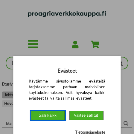
Siirry pääsisältöön
Evästeet
Käytämme sivustollamme evästeitä
Etusivu
>
AMMATTIKIRJAT
>
Johtaminen ja talous
tarjotaksemme parhaan mahdollisen
käyttökokemuksen. Voit hyväksyä kaikki
Johtaminen ja talous
Kasvintuotanto
Kotieläintuotanto
evästeet tai valita sallimasi evästeet.
Hevostalous
Palvelumuotoilu
Kaikki ammattikirjat
Salli kaikki
Valitse sallitut
Tietosuojaseloste