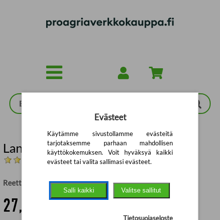
Siirry pääsisältöön
Evästeet
Käytämme sivustollamme evästeitä
tarjotaksemme parhaan mahdollisen
Lannan käsittely ja käyttö
käyttökokemuksen. Voit hyväksyä kaikki
(Arvostelut: 1)
evästeet tai valita sallimasi evästeet.
Reetta Palva
,
Sakari Alasuutari
,
Taina Harmoinen (toim.)
Salli kaikki
Valitse sallitut
27,86 €
Tietosuojaseloste