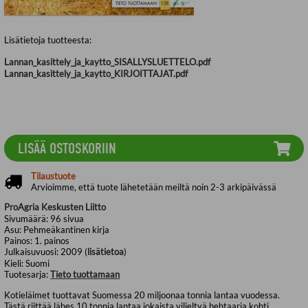
Lisätietoja tuotteesta:
Lannan_kasittely_ja_kaytto_SISALLYSLUETTELO.pdf
Lannan_kasittely_ja_kaytto_KIRJOITTAJAT.pdf
LISÄÄ OSTOSKORIIN
Tilaustuote
Arvioimme, että tuote lähetetään meiltä noin 2-3 arkipäivässä
ProAgria Keskusten Liitto
Sivumäärä:
96
sivua
Asu:
Pehmeäkantinen kirja
Painos:
1. painos
Julkaisuvuosi:
2009 (
lisätietoa
)
Kieli:
Suomi
Tuotesarja:
Tieto tuottamaan
Kotieläimet tuottavat Suomessa 20 miljoonaa tonnia lantaa vuodessa.
Tästä riittää lähes 10 tonnia lantaa jokaista viljeltyä hehtaaria kohti.