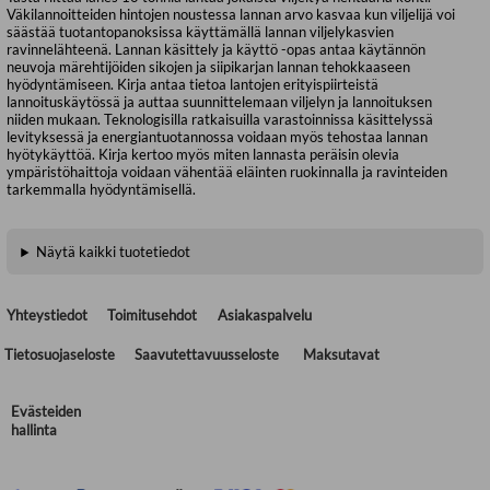
Väkilannoitteiden hintojen noustessa lannan arvo kasvaa kun viljelijä voi
säästää tuotantopanoksissa käyttämällä lannan viljelykasvien
ravinnelähteenä. Lannan käsittely ja käyttö -opas antaa käytännön
neuvoja märehtijöiden sikojen ja siipikarjan lannan tehokkaaseen
hyödyntämiseen. Kirja antaa tietoa lantojen erityispiirteistä
lannoituskäytössä ja auttaa suunnittelemaan viljelyn ja lannoituksen
niiden mukaan. Teknologisilla ratkaisuilla varastoinnissa käsittelyssä
levityksessä ja energiantuotannossa voidaan myös tehostaa lannan
hyötykäyttöä. Kirja kertoo myös miten lannasta peräisin olevia
ympäristöhaittoja voidaan vähentää eläinten ruokinnalla ja ravinteiden
tarkemmalla hyödyntämisellä.
Näytä kaikki tuotetiedot
Yhteystiedot
Toimitusehdot
Asiakaspalvelu
Tietosuojaseloste
Saavutettavuusseloste
Maksutavat
Evästeiden
hallinta