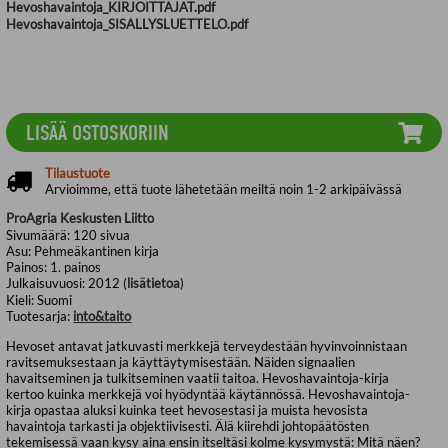
Hevoshavaintoja_KIRJOITTAJAT.pdf
Hevoshavaintoja_SISALLYSLUETTELO.pdf
LISÄÄ OSTOSKORIIN
Tilaustuote
Arvioimme, että tuote lähetetään meiltä noin 1-2 arkipäivässä
ProAgria Keskusten Liitto
Sivumäärä:
120
sivua
Asu:
Pehmeäkantinen kirja
Painos:
1. painos
Julkaisuvuosi:
2012 (
lisätietoa
)
Kieli:
Suomi
Tuotesarja:
into&taito
Hevoset antavat jatkuvasti merkkejä terveydestään hyvinvoinnistaan
ravitsemuksestaan ja käyttäytymisestään. Näiden signaalien
havaitseminen ja tulkitseminen vaatii taitoa. Hevoshavaintoja-kirja
kertoo kuinka merkkejä voi hyödyntää käytännössä. Hevoshavaintoja-
kirja opastaa aluksi kuinka teet hevosestasi ja muista hevosista
havaintoja tarkasti ja objektiivisesti. Älä kiirehdi johtopäätösten
tekemisessä vaan kysy aina ensin itseltäsi kolme kysymystä: Mitä näen?