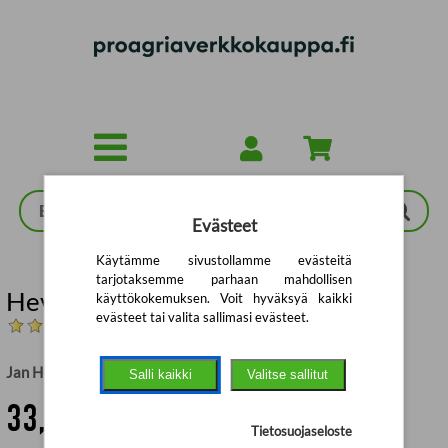
Siirry pääsisältöön
Evästeet
Käytämme sivustollamme evästeitä
tarjotaksemme parhaan mahdollisen
Hevoshavaintoja
käyttökokemuksen. Voit hyväksyä kaikki
evästeet tai valita sallimasi evästeet.
(Arvostelut: 6)
Jan Hulsen Menke Steenbergen
Salli kaikki
Valitse sallitut
33,10 €
Tietosuojaseloste