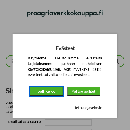
Siirry pääsisältöön
Evästeet
Käytämme sivustollamme evästeitä
tarjotaksemme parhaan mahdollisen
käyttökokemuksen. Voit hyväksyä kaikki
evästeet tai valita sallimasi evästeet.
Sisäänkirjautuminen
Salli kaikki
Valitse sallitut
Sisään voit kirjautua antamalla sähköpostiosoitteesi tai
asiakasnumerosi ja rekisteröinnin yhteydessä keksimäsi
Tietosuojaseloste
salasanan.
Email tai asiakasnro: