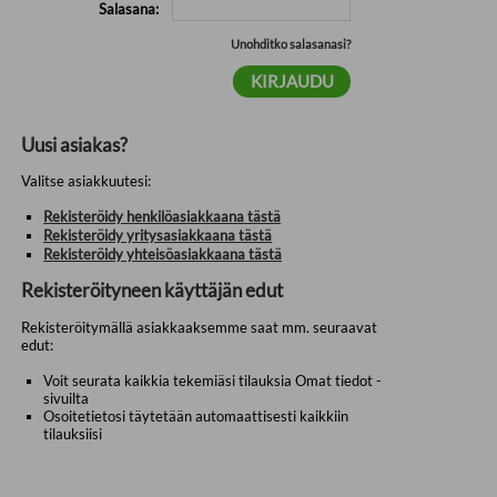
Salasana:
Unohditko salasanasi?
Uusi asiakas?
Valitse asiakkuutesi:
Rekisteröidy henkilöasiakkaana tästä
Rekisteröidy yritysasiakkaana tästä
Rekisteröidy yhteisöasiakkaana tästä
Rekisteröityneen käyttäjän edut
Rekisteröitymällä asiakkaaksemme saat mm. seuraavat
edut:
Voit seurata kaikkia tekemiäsi tilauksia Omat tiedot -
sivuilta
Osoitetietosi täytetään automaattisesti kaikkiin
tilauksiisi