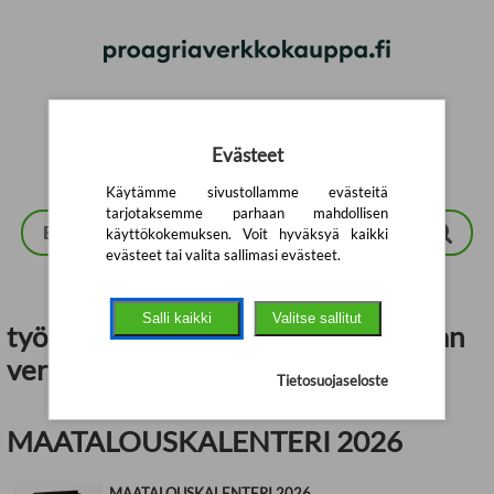
Siirry pääsisältöön
Evästeet
Käytämme sivustollamme evästeitä
tarjotaksemme parhaan mahdollisen
käyttökokemuksen. Voit hyväksyä kaikki
evästeet tai valita sallimasi evästeet.
Salli kaikki
Valitse sallitut
työnantajana toimiminen | ProAgrian
verkkokauppa
Tietosuojaseloste
MAATALOUSKALENTERI 2026
MAATALOUSKALENTERI 2026