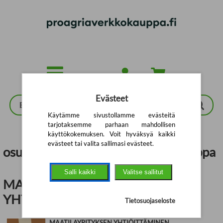
Siirry pääsisältöön
Evästeet
Käytämme sivustollamme evästeitä
tarjotaksemme parhaan mahdollisen
käyttökokemuksen. Voit hyväksyä kaikki
evästeet tai valita sallimasi evästeet.
osuuskunta | ProAgrian verkkokauppa
Salli kaikki
Valitse sallitut
MAATILAYRITYKSEN
YHTIÖITTÄMINEN
Tietosuojaseloste
MAATILAYRITYKSEN YHTIÖITTÄMINEN