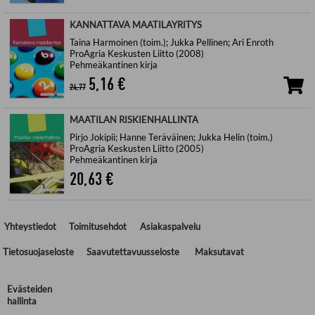
KANNATTAVA MAATILAYRITYS
Taina Harmoinen (toim.); Jukka Pellinen; Ari Enroth
ProAgria Keskusten Liitto (2008)
Pehmeäkantinen kirja
5,16
€
24,77
MAATILAN RISKIENHALLINTA
Pirjo Jokipii; Hanne Teräväinen; Jukka Helin (toim.)
ProAgria Keskusten Liitto (2005)
Pehmeäkantinen kirja
20,63
€
Yhteystiedot
Toimitusehdot
Asiakaspalvelu
Tietosuojaseloste
Saavutettavuusseloste
Maksutavat
Evästeiden
hallinta