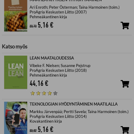
Ari Enroth; Peter Österman; Taina Harmoinen (toim.)
ProAgria Keskusten Liitto (2007)
Pehmeäkantinen kirja
5,16
€
23,73
Katso myös
LEAN MAATALOUDESSA
Vibeke F. Nielsen; Susanne Pejstrup
ProAgria Keskusten Liitto (2018)
Pehmeäkantinen kirja
44,16
€
TEKNOLOGIAN HYÖDYNTÄMINEN MAATILALLA
Markku Järvenpää; Pertti Savela; Taina Harmoinen (toim.)
ProAgria Keskusten Liitto (2014)
Kovakantinen kirja
5,16
€
33,02